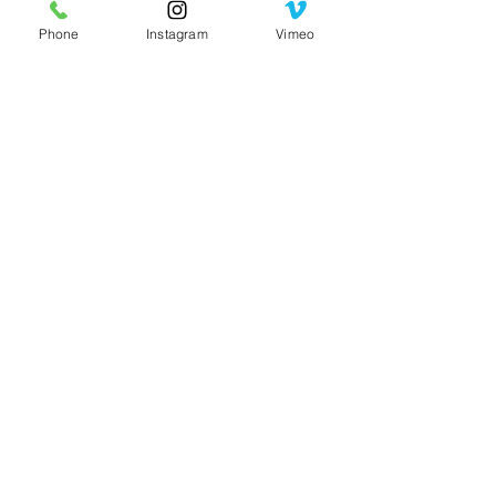
ご予約はLINE予約のみになります。ご予
Phone
Instagram
Vimeo
約の開始日は毎月変わります。Instagram
にてご予約の日程をお知らせいたします。​​
予約の詳細
11/9 ご予約開始です。
murataに関するお知らせ