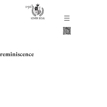
19th
reminiscence