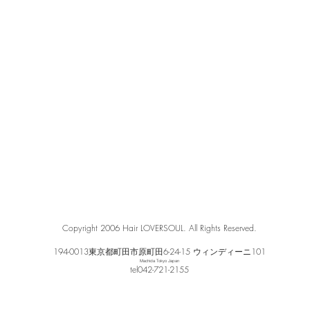
Copyright 2006 Hair LOVERSOUL. All Rights Reserved.
194-0013東京都町田市原町田6-24-15 ウィンディーニ101
Machida Tokyo Japan
​tel042-721-2155