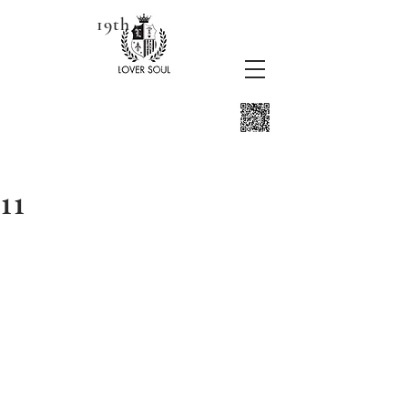
19th
11