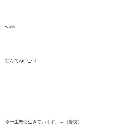
www
なんてね(´･_･`)
今一生懸命生きています。←（唐突）