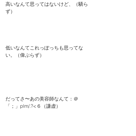
高いなんて思ってはないけど、（驕ら
ず）
低いなんてこれっぽっちも思ってな
い。（偉ぶらず）
だってさ〜あの美容師なんて：＠
「；」plm/.?<６（謙虚）