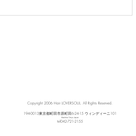
Copyright 2006 Hair LOVERSOUL. All Rights Reserved.
194-0013東京都町田市原町田6-24-15 ウィンディーニ101
Machida Tokyo Japan
​tel042-721-2155