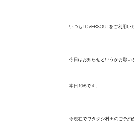
いつもLOVERSOULをご利用い
今日はお知らせというかお願い
本日10/5です。
今現在でワタクシ村田のご予約