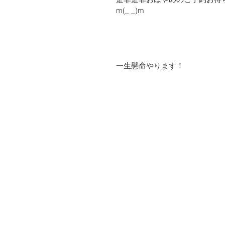
m(_ _)m
一生懸命やります！