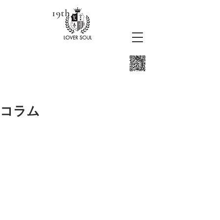
19th
コラム