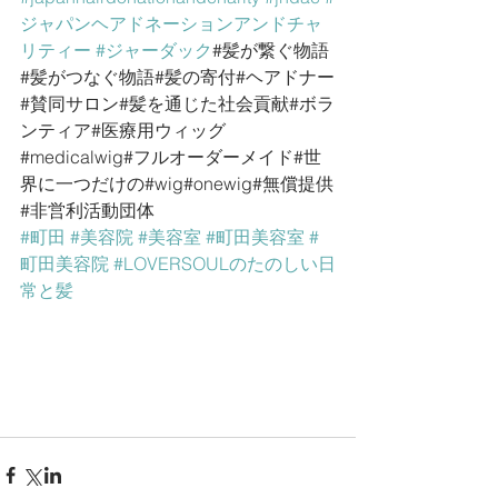
ジャパンヘアドネーションアンドチャ
リティー
#ジャーダック
#髪が繋ぐ物語
#髪がつなぐ物語#髪の寄付#ヘアドナー
#賛同サロン#髪を通じた社会貢献#ボラ
ンティア#医療用ウィッグ
#medicalwig#フルオーダーメイド#世
界に一つだけの#wig#onewig#無償提供
#非営利活動団体﻿
#町田
#美容院
#美容室
#町田美容室
#
町田美容院
#LOVERSOULのたのしい日
常と髪