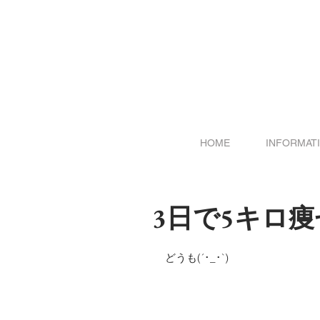
HOME
INFORMAT
3日で5キロ
どうも(´･_･`)