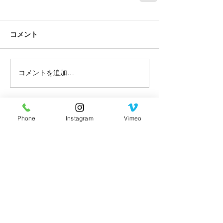
コメント
コメントを追加…
最新記事
Phone
Instagram
Vimeo
ご予約はLINE予約のみになります。ご予
約の開始日は毎月変わります。Instagram
にてご予約の日程をお知らせいたします。​​
予約の詳細